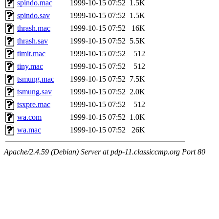
spindo.mac
1999-10-15 07:52
1.5K
spindo.sav
1999-10-15 07:52
1.5K
thrash.mac
1999-10-15 07:52
16K
thrash.sav
1999-10-15 07:52
5.5K
timit.mac
1999-10-15 07:52
512
tiny.mac
1999-10-15 07:52
512
tsmung.mac
1999-10-15 07:52
7.5K
tsmung.sav
1999-10-15 07:52
2.0K
tsxpre.mac
1999-10-15 07:52
512
wa.com
1999-10-15 07:52
1.0K
wa.mac
1999-10-15 07:52
26K
Apache/2.4.59 (Debian) Server at pdp-11.classiccmp.org Port 80