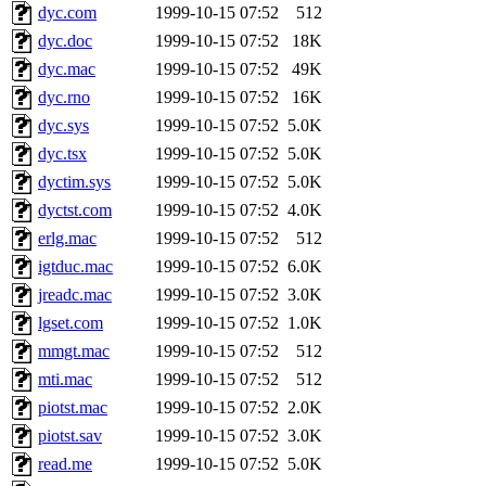
dyc.com
1999-10-15 07:52
512
dyc.doc
1999-10-15 07:52
18K
dyc.mac
1999-10-15 07:52
49K
dyc.rno
1999-10-15 07:52
16K
dyc.sys
1999-10-15 07:52
5.0K
dyc.tsx
1999-10-15 07:52
5.0K
dyctim.sys
1999-10-15 07:52
5.0K
dyctst.com
1999-10-15 07:52
4.0K
erlg.mac
1999-10-15 07:52
512
igtduc.mac
1999-10-15 07:52
6.0K
jreadc.mac
1999-10-15 07:52
3.0K
lgset.com
1999-10-15 07:52
1.0K
mmgt.mac
1999-10-15 07:52
512
mti.mac
1999-10-15 07:52
512
piotst.mac
1999-10-15 07:52
2.0K
piotst.sav
1999-10-15 07:52
3.0K
read.me
1999-10-15 07:52
5.0K