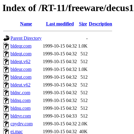
Index of /RT-11/freeware/decus
Name
Last modified
Size
Description
Parent Directory
-
bldeqr.com
1999-10-15 04:32
1.0K
bldeqt.com
1999-10-15 04:32
512
bldeqt.v62
1999-10-15 04:32
512
bldeur.com
1999-10-15 04:32
1.0K
bldeut.com
1999-10-15 04:32
512
bldeut.v62
1999-10-15 04:32
512
bldnc.com
1999-10-15 04:32
512
bldnq.com
1999-10-15 04:32
512
bldnu.com
1999-10-15 04:32
512
bldrvr.com
1999-10-15 04:33
512
cpydrv.com
1999-10-15 04:32
2.0K
ei.mac
1999-10-15 04:32
40K