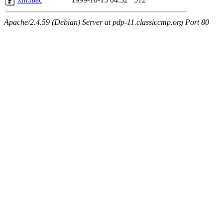
Apache/2.4.59 (Debian) Server at pdp-11.classiccmp.org Port 80